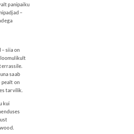
valt panipaiku
anipadjad –
endega
– siia on
eloomulikult
terrassile.
auna saab
 pealt on
 tarvilik.
u kui
ahenduses
dust
mas Arcwood.