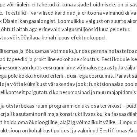
pe või riiuleid ei tahetudki, kuna asjade hoidmiseks on piisa
. Tekstiilid – värvilised kardinad ja eritööna valminud diiv
ex Disaini kangasalongist. Loomulikku valgust on suurte ak
, õhtuti aitab aga erinevaid valgusmiljöösid luua peidetud
stus või söögilaua kohal rippuv efektne kuppel.
ilisemas ja lõbusamas võtmes kujundas perenaine lastetoad 
ad tapeedid ja praktiline eakohane sisustus. Eesti kodule is
uline suur saun koos eesruumi ning võimalusega astuda välja 
a pole kokku hoitud ei leili-, duši- ega eesruumis. Pärast s
ile ja võtta külmikust värskendav jook; funktsionaalse poole
elikaatselt paigutatud ka pesumasinad ja muu majapidamises
 ja otstarbekas ruumiprogramm on üks osa tervikust – puid
rjali kasutamine nii maja konstruktiivses kui ka fassaadil
t hoida oma ökoloogiline jalajälg võimalikult väike. Liimpui
ruktsioon on kohalikust puidust ja valminud Eesti fir