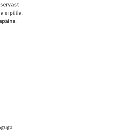
 servast
a ei püüa.
epäine.
nguga.