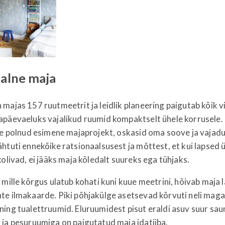
alne maja
majas 157 ruutmeetrit ja leidlik planeering paigutab kõik vi
apäevaeluks vajalikud ruumid kompaktselt ühele korrusele
ee polnud esimene majaprojekt, oskasid oma soove ja vajadu
htuti ennekõike ratsionaalsusest ja mõttest, et kui lapsed ü
kolivad, ei jääks maja kõledalt suureks ega tühjaks.
 mille kõrgus ulatub kohati kuni kuue meetrini, hõivab maja 
te ilmakaarde. Piki põhjakülge asetsevad kõrvuti neli maga
ing tualettruumid. Eluruumidest pisut eraldi asuv suur sau
 ja pesuruumiga on paigutatud maja idatiiba.