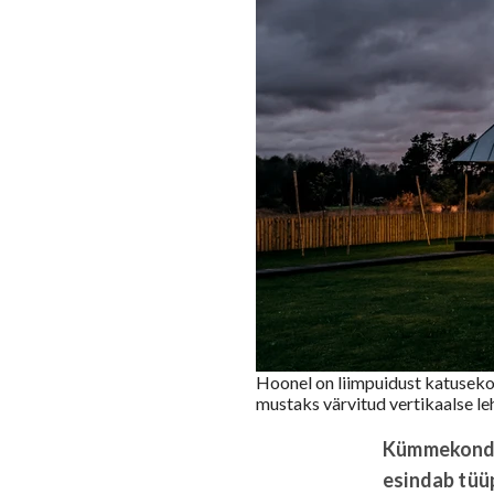
Hoonel on liimpuidust katusekon
mustaks värvitud vertikaalse le
Kümmekond a
esindab tüüp