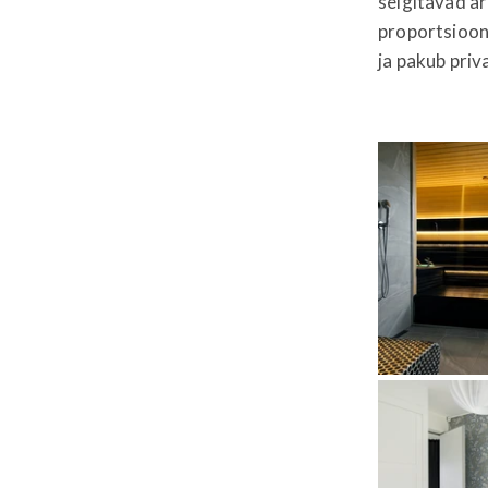
selgitavad ar
proportsiooni
ja pakub priv