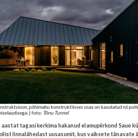
struktsioon, põhimahu konstruktiivses osas on kasutatud nii puitu
hiselaudisega.
| foto:
Tõnu Tunnel
astat tagasi kerkima hakanud elamupiirkond Saue kül
ilist linnalähedast uusasumit, kus vaiksete tänavate 