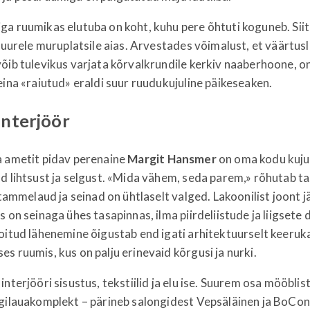
a ruumikas elutuba on koht, kuhu pere õhtuti koguneb. Sii
 suurele muruplatsile aias. Arvestades võimalust, et väärtus
õib tulevikus varjata kõrvalkrundile kerkiv naaberhoone, o
eina «raiutud» eraldi suur ruudukujuline päikeseaken.
nterjöör
a ametit pidav perenaine
Margit
Hansmer
on oma kodu kuj
d lihtsust ja selgust. «Mida vähem, seda parem,» rõhutab t
i tammelaud ja seinad on ühtlaselt valged. Lakoonilist joont 
s on seinaga ühes tasapinnas, ilma piirdeliistude ja liigsete 
oitud lähenemine õigustab end igati arhitektuurselt keeruka
s ruumis, kus on palju erinevaid kõrgusi ja nurki.
nterjööri sisustus, tekstiilid ja elu ise. Suurem osa mööblist
ögilauakomplekt – pärineb salongidest Vepsäläinen ja BoCon