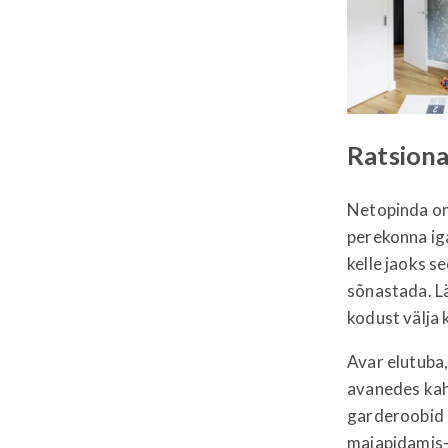
Ratsiona
Netopinda on 
perekonna ig
kelle jaoks s
sõnastada. Lä
kodust välja 
Avar elutuba,
avanedes kah
garderoobid n
majapidamis-