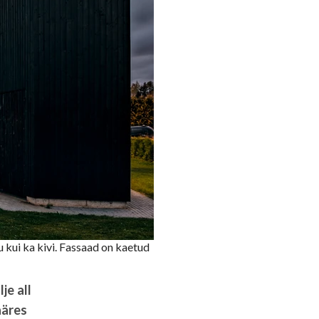
 kui ka kivi. Fassaad on kaetud
je all
ääres