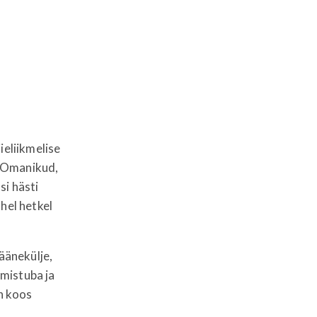
ieliikmelise
. Omanikud,
si hästi
hel hetkel
läänekülje,
mistuba ja
n koos