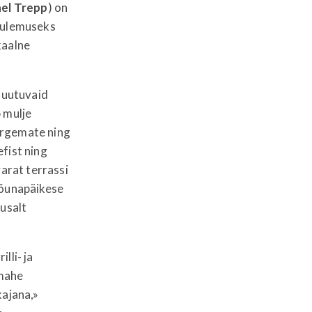
el
Trepp
) on
 tulemuseks
kaalne
muutuvaid
 mulje
õrgemate ning
fist ning
varat terrassi
lõunapäikese
nusalt
lli- ja
 mahe
kajana,»