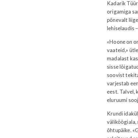
Kadarik Tüüri
origamiga sar
põnevalt liig
lehiselaudis 
«Hoone on om
vaateid,» ütl
madalast kas
sisse lõigatu
soovist tekit
varjestab een
eest. Talvel,
eluruumi soo
Krundi idakül
väliköögiala
õhtupäike. «G