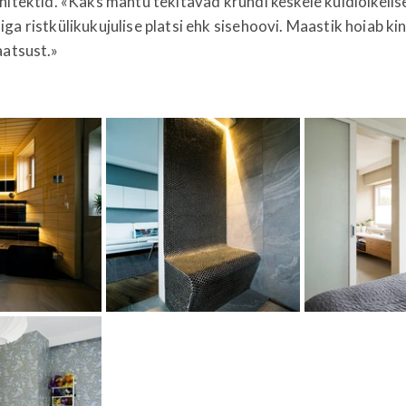
hitektid. «Kaks mahtu tekitavad krundi keskele kuldlõikelis
ga ristkülikukujulise platsi ehk sisehoovi. Maastik hoiab kin
aatsust.»