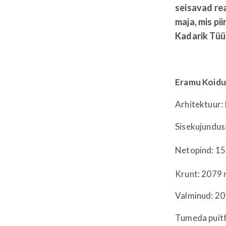
seisavad re
maja, mis pi
Kadarik Tüür
Eramu Koidu
Arhitektuur:
Sisekujundus
Netopind: 15
Krunt: 2079
Valminud: 2
Tumeda puitf