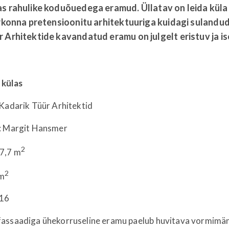
as rahulike koduõuedega eramud. Üllatav on leida küla
irkonna pretensioonitu arhitektuuriga kuidagi sulandud
 Arhitektide kavandatud eramu on julgelt eristuv ja is
 külas
 Kadarik Tüür Arhitektid
: Margit Hansmer
2
7,7 m
2
 m
016
assaadiga ühekorruseline eramu paelub huvitava vormimä