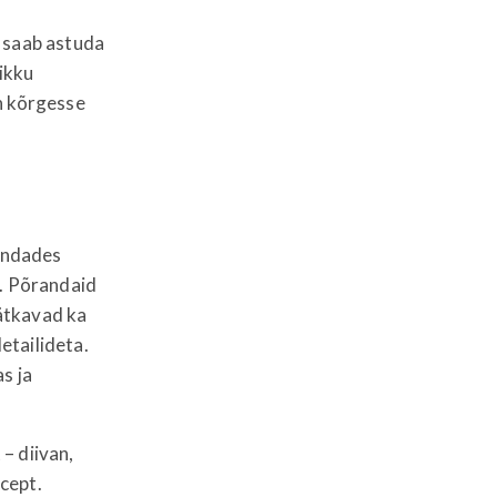
t saab astuda
likku
n kõrgesse
undades
a. Põrandaid
jätkavad ka
detailideta.
s ja
 – diivan,
cept.