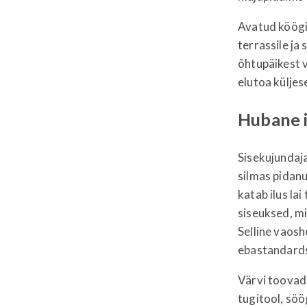
Avatud köögig
terrassile ja
õhtupäikest v
elutoa küljes
Hubane i
Sisekujundaj
silmas pidanu
katab ilus la
siseuksed, mi
Selline vaosh
ebastandardse
Värvi toovad i
tugitool, sö