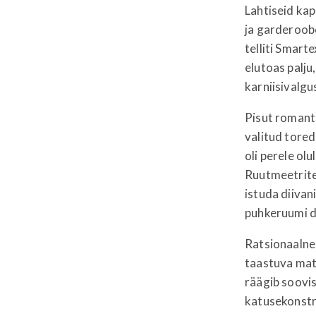
Lahtiseid kap
ja garderoobe
telliti Smart
elutoas palju
karniisivalgu
Pisut romant
valitud tored
oli perele ol
Ruutmeetriteg
istuda diivan
puhkeruumi d
Ratsionaalne
taastuva mate
räägib soovis
katusekonst