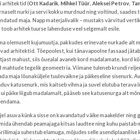
 arhitektid (
Ott
Kadarik
,
Mihkel
Tüür
,
Aleksei
Petrov
,
Tan
naselt nurki ja servi kokku murdnud ning voltinud, saades
endatud maja. Napp materjalivalik – mustaks värvitud verti
– toob arhitektuurse lahenduse veel selgemalt esile.
a olemuselt kujumuutja, pakkudes erinevate nurkade alt 
evad arhitektid. Tõepoolest, kui tänavapoolne fassaad jätab
tjast mahust, siis õuealal avaneb kord madalamate, kord k
d mahtude tegelik geomeetria. Viimane tuleneb krundi reljee
ada maja lõunaküljele tuulevaikne ja päikeseline sisenurk. A
duv katusenurk, mis kaitseb vihma ja suvel elutuba terava 
 kui päike liigub madalamalt, pääseb see katusenurga alt mõ
jendama.
jel asuva künka sisse on kavandatud väike maakelder ning gri
, mida ühendab peamajaga kitsas laudtee ning kuhu paistab
rillimaja suhestub elamuga, mõjudes selle asendiplaanilise 