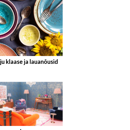
ju klaase ja lauanõusid