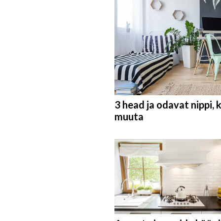
3 head ja odavat nippi, 
muuta