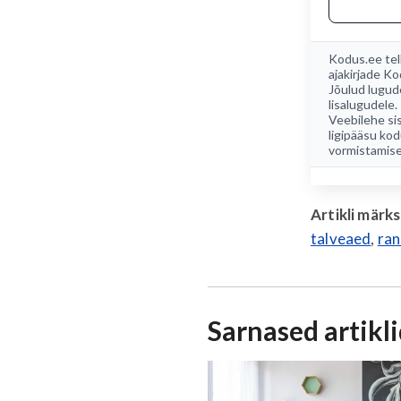
Kodus.ee tel
ajakirjade
Ko
Jõulud lugud
lisalugudele.
Veebilehe sis
ligipääsu kod
vormistamise
Artikli märk
talveaed
,
ra
Sarnased artikl