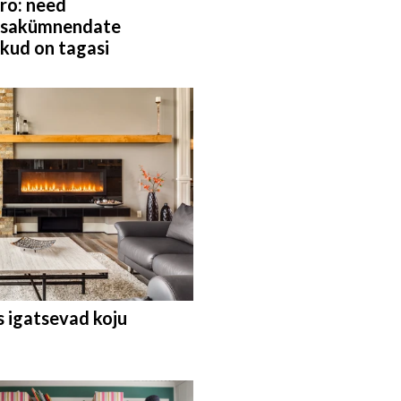
tro: need
ksakümnendate
kud on tagasi
s igatsevad koju