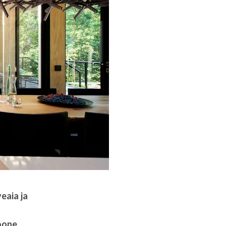
eaia ja
oone