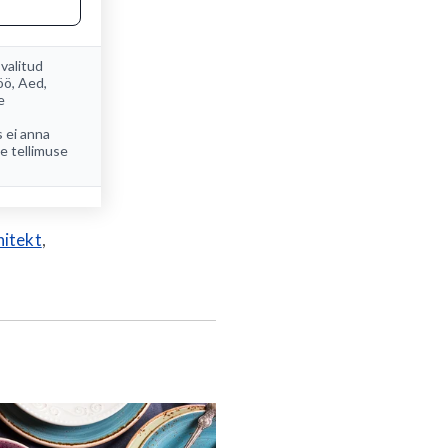
 valitud
öö
,
Aed
,
e
s ei anna
ee tellimuse
hitekt
,