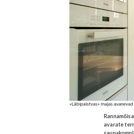
«Läbipaistvas» majas avanevad 
Rannamõisas 
avarate terr
saunakomple