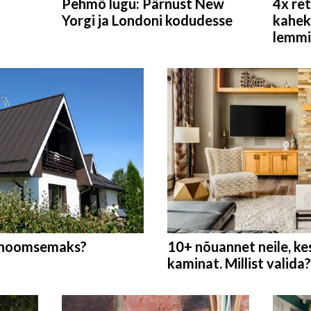
Pehmö lugu: Pärnust New
4x re
Yorgi ja Londoni kodudesse
kahe
lemmi
onoomsemaks?
10+ nõuannet neile, ke
kaminat. Millist valida?