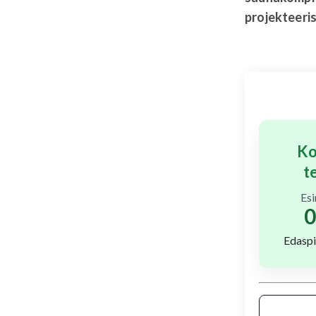
projekteeri
Ko
t
Es
0
Edaspi