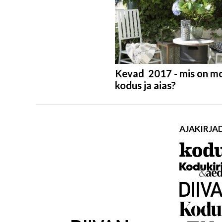
Kevad 2017 - mis on m
kodus ja aias?
AJAKIRJA