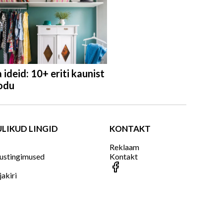
ideid: 10+ eriti kaunist
odu
LIKUD LINGID
KONTAKT
v
Reklaam
ustingimused
Kontakt
jakiri