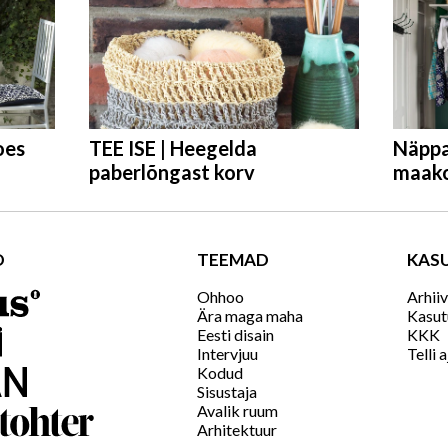
oes
TEE ISE | Heegelda
Näppa 
paberlõngast korv
maak
D
TEEMAD
KASU
Ohhoo
Arhii
Ära maga maha
Kasut
Eesti disain
KKK
Intervjuu
Telli a
Kodud
Sisustaja
Avalik ruum
Arhitektuur