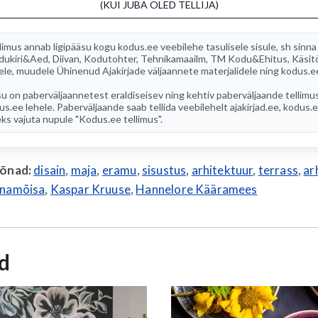
(KUI JUBA OLED TELLIJA)
limus annab ligipääsu kogu
kodus.ee
veebilehe tasulisele sisule, sh sinna
dukiri&Aed
,
Diivan
,
Kodutohter
,
Tehnikamaailm
,
TM Kodu&Ehitus
,
Käsit
ele, muudele Ühinenud Ajakirjade väljaannete materjalidele ning kodus.e
u on paberväljaannetest eraldiseisev ning kehtiv paberväljaande tellimu
us.ee lehele. Paberväljaande saab tellida veebilehelt
ajakirjad.ee
, kodus.
ks vajuta nupule "Kodus.ee tellimus".
sõnad:
disain
,
maja
,
eramu
,
sisustus
,
arhitektuur
,
terrass
,
ar
nnamõisa
,
Kaspar Kruuse
,
Hannelore Kääramees
id