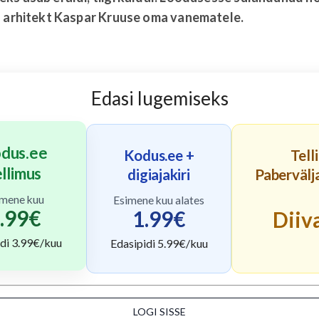
s arhitekt Kaspar Kruuse oma vanematele.
Edasi lugemiseks
dus.ee
Kodus.ee +
Telli
ellimus
digiajakiri
Pabervälj
imene kuu
Esimene kuu alates
.99
€
1.99
€
Diiv
di
3.99
€/kuu
Edasipidi
5.99
€/kuu
LOGI SISSE