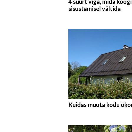
4 suurt viga, mida köögi
sisustamisel vältida
Kuidas muuta kodu ök