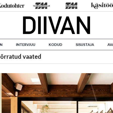
IN
INTERVJUU
KODUD
SISUSTAJA
AV
võrratud vaated