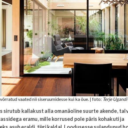
võrratud vaated nii siseruumidesse kui ka õue.
| foto:
Terje Ugandi
sirutub kallakust alla omanäoline suurte akende, talv
assidega eramu, mille korrused pole päris kohakuti ja
ks asub eraldi, tiigi kaldal. Loodusesse sulandunud h